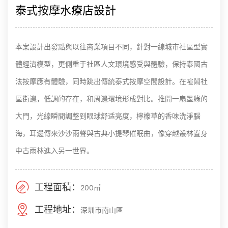
泰式按摩水療店設計
本案設計出發點與以往商業項目不同，針對一線城市社區型實
體經濟模型，更側重于社區人文環境感受與體驗，保持泰國古
法按摩應有體驗，同時跳出傳統泰式按摩空間設計。在喧鬧社
區街邊，低調的存在，和周邊環境形成對比。推開一扇墨綠的
大門，光線瞬間調整到眼球舒适亮度，檸檬草的香味洗淨腦
海，耳邊傳來沙沙雨聲與古典小提琴催眠曲，像穿越叢林置身
中古雨林進入另一世界。
工程面積：
200㎡
工程地址：
深圳市南山區