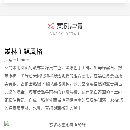
案例詳情
CASES DETAIL
叢林主題風格
jungle theme
空間采用深沉的叢林墨綠爲主色，墨綠色手工磚、祖母綠雲石、熱
帶綠植、墨綠色天鵝絨和墨綠透明膜的組合應用，在黑色背景襯托
與黃銅、香槟金點綴下擺脫風格概念。公共空間裏自然的聲音與古
典樂的混合，經曆着熱帶雨林的心靈洗禮，還有采自泰國的本土純
正精油香氣，自成一種與外面街道隔絕喧嚣的高級格調感，John巧
妙把泰國雨林、水景、冥想與藝術融入其中。